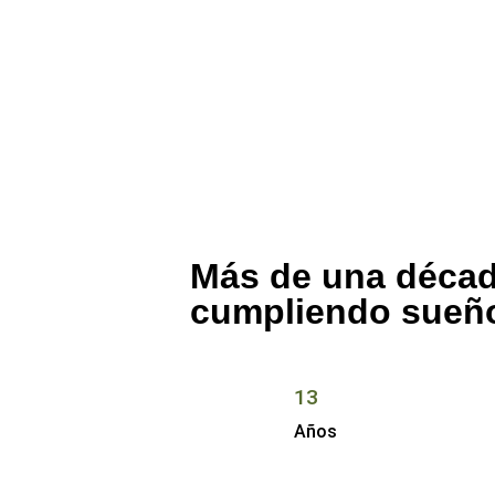
Más de una déca
cumpliendo sueñ
obiliario
ionales.
13
fianza y un
Años