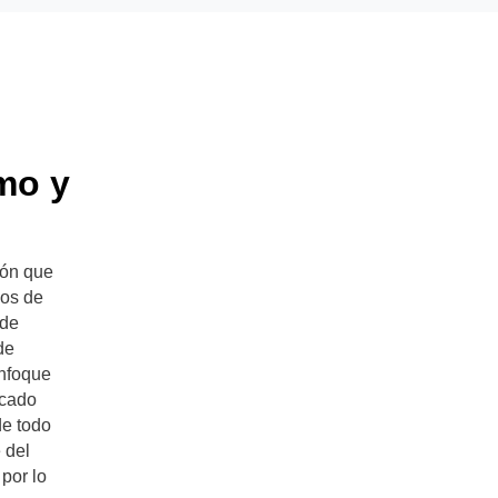
mo y
ión que
ios de
 de
de
enfoque
rcado
de todo
 del
por lo