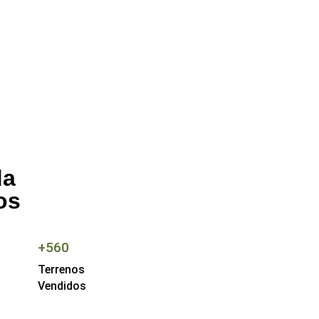
da
os
+560
Terrenos
Vendidos